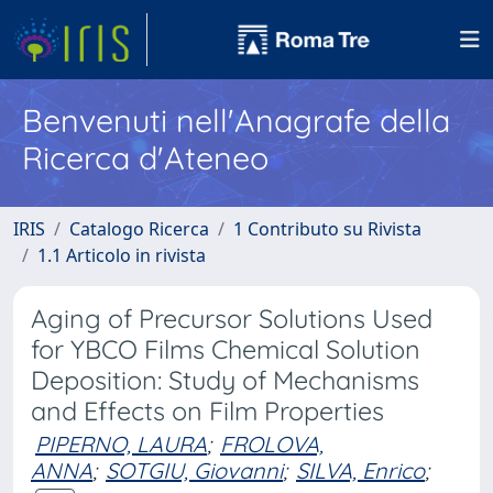
Benvenuti nell'Anagrafe della
Ricerca d'Ateneo
IRIS
Catalogo Ricerca
1 Contributo su Rivista
1.1 Articolo in rivista
Aging of Precursor Solutions Used
for YBCO Films Chemical Solution
Deposition: Study of Mechanisms
and Effects on Film Properties
PIPERNO, LAURA
;
FROLOVA,
ANNA
;
SOTGIU, Giovanni
;
SILVA, Enrico
;