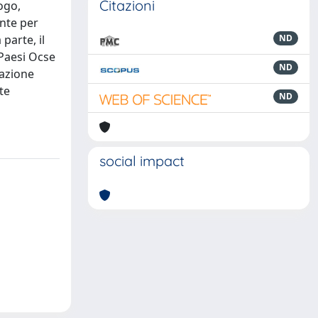
Citazioni
ogo,
ente per
parte, il
ND
 Paesi Ocse
ND
tazione
te
ND
social impact