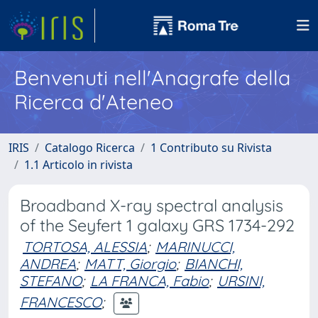
Benvenuti nell'Anagrafe della
Ricerca d'Ateneo
IRIS
Catalogo Ricerca
1 Contributo su Rivista
1.1 Articolo in rivista
Broadband X-ray spectral analysis
of the Seyfert 1 galaxy GRS 1734-292
TORTOSA, ALESSIA
;
MARINUCCI,
ANDREA
;
MATT, Giorgio
;
BIANCHI,
STEFANO
;
LA FRANCA, Fabio
;
URSINI,
FRANCESCO
;