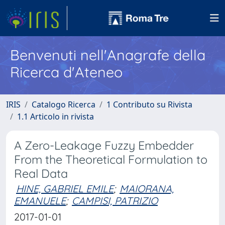
Benvenuti nell'Anagrafe della
Ricerca d'Ateneo
IRIS
Catalogo Ricerca
1 Contributo su Rivista
1.1 Articolo in rivista
A Zero-Leakage Fuzzy Embedder
From the Theoretical Formulation to
Real Data
HINE, GABRIEL EMILE
;
MAIORANA,
EMANUELE
;
CAMPISI, PATRIZIO
2017-01-01