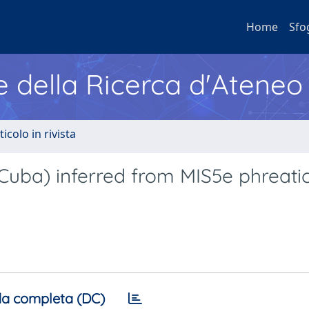
Home
Sfo
e della Ricerca d'Ateneo
ticolo in rivista
(Cuba) inferred from MIS5e phreati
a completa (DC)