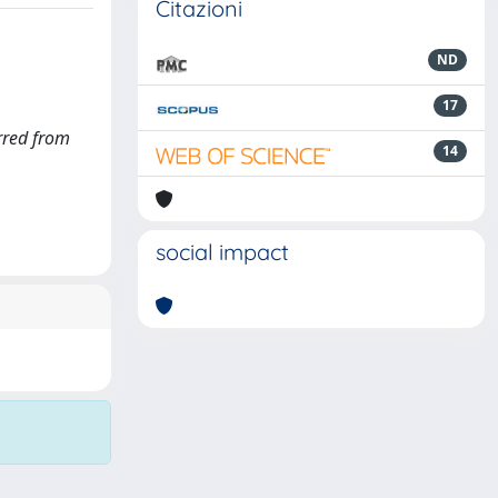
Citazioni
ND
17
erred from
14
social impact