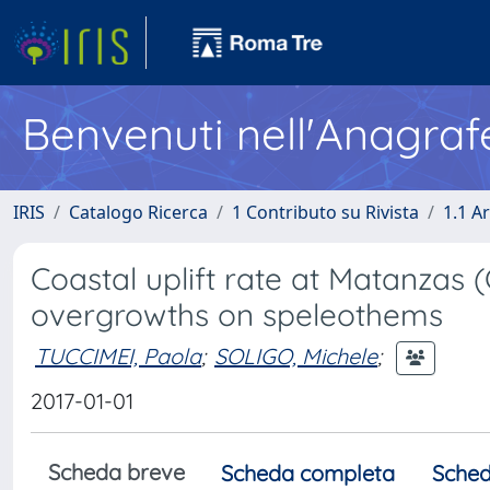
Benvenuti nell'Anagraf
IRIS
Catalogo Ricerca
1 Contributo su Rivista
1.1 Ar
Coastal uplift rate at Matanzas 
overgrowths on speleothems
TUCCIMEI, Paola
;
SOLIGO, Michele
;
2017-01-01
Scheda breve
Scheda completa
Sched