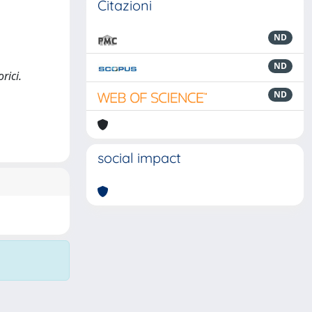
Citazioni
ND
ND
rici.
ND
social impact