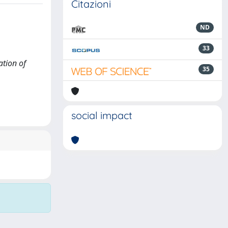
Citazioni
ND
33
ation of
35
.
social impact