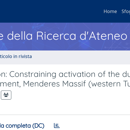
Home
Sfo
e della Ricerca d'Ateneo
ticolo in rivista
 Constraining activation of the du
hment, Menderes Massif (western T
a completa (DC)