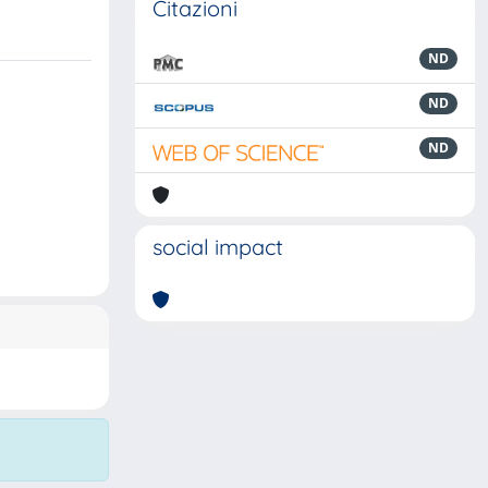
Citazioni
ND
ND
ND
social impact