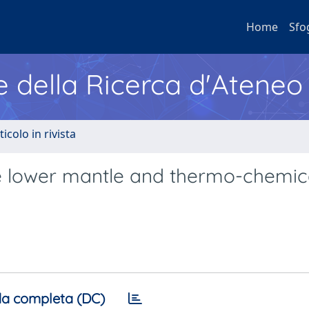
Home
Sfo
e della Ricerca d'Ateneo
ticolo in rivista
he lower mantle and thermo-chemic
a completa (DC)