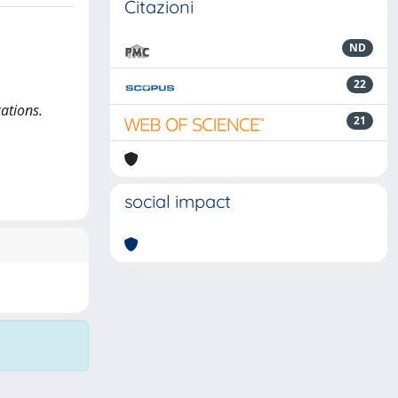
Citazioni
ND
22
ations.
21
social impact