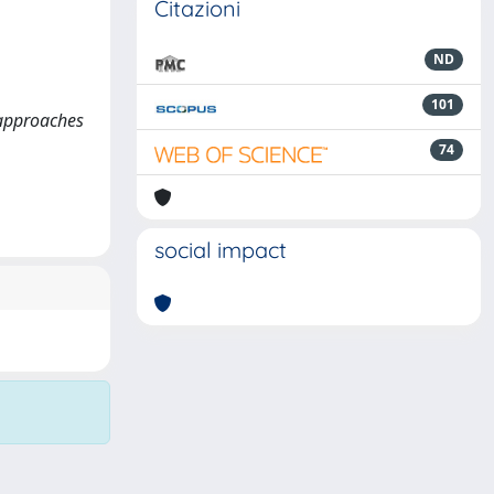
Citazioni
ND
101
g approaches
74
social impact