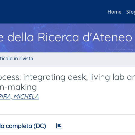
Home
Sfo
e della Ricerca d'Ateneo
ticolo in rivista
cess: integrating desk, living lab a
on-making
PIRA, MICHELA
a completa (DC)