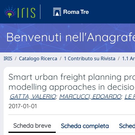
Benvenuti nell'Anagraf
IRIS
Catalogo Ricerca
1 Contributo su Rivista
1.1 Ar
Smart urban freight planning pro
modelling approaches in decisi
GATTA, VALERIO
;
MARCUCCI, EDOARDO
;
LE 
2017-01-01
Scheda breve
Scheda completa
Sched