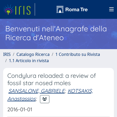
Benvenuti nell'Anagrafe della
Ricerca d'Ateneo
IRIS
Catalogo Ricerca
1 Contributo su Rivista
1.1 Articolo in rivista
Condylura reloaded: a review of
fossil star nosed moles
SANSALONE, GABRIELE
;
KOTSAKIS,
Anastassios
;
2016-01-01