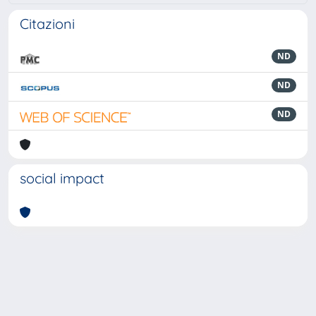
Citazioni
ND
ND
ND
social impact