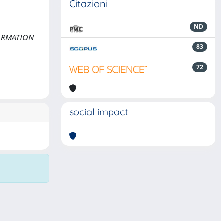
Citazioni
ND
NFORMATION
83
72
social impact