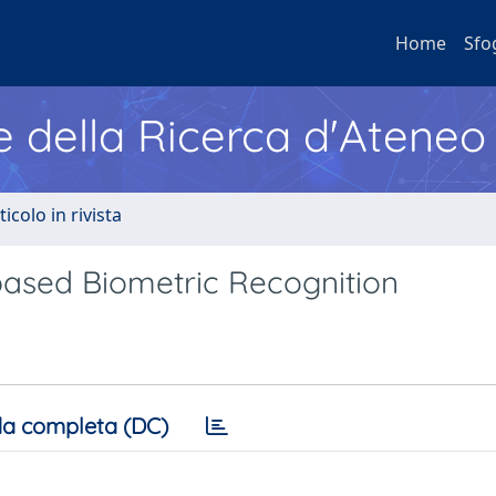
Home
Sfo
e della Ricerca d'Ateneo
ticolo in rivista
based Biometric Recognition
a completa (DC)