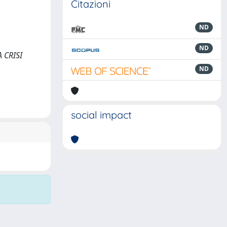
Citazioni
ND
ND
 CRISI
ND
social impact