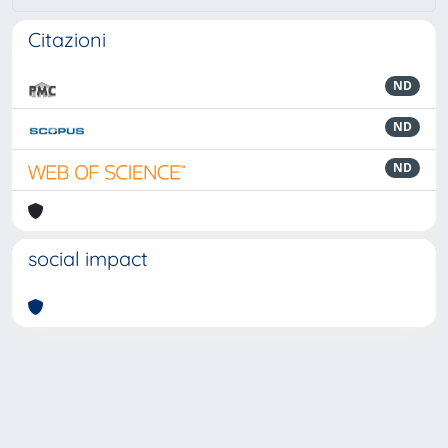
Citazioni
ND
ND
ND
social impact