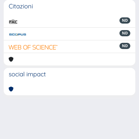
Citazioni
ND
ND
ND
social impact