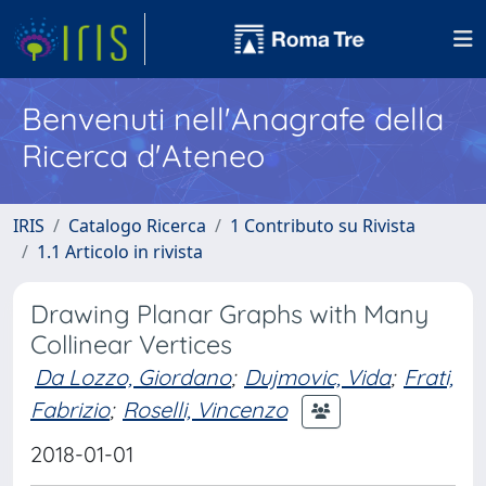
Benvenuti nell'Anagrafe della
Ricerca d'Ateneo
IRIS
Catalogo Ricerca
1 Contributo su Rivista
1.1 Articolo in rivista
Drawing Planar Graphs with Many
Collinear Vertices
Da Lozzo, Giordano
;
Dujmovic, Vida
;
Frati,
Fabrizio
;
Roselli, Vincenzo
2018-01-01