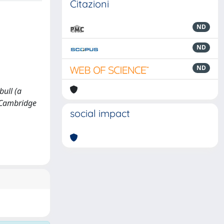
Citazioni
ND
ND
ND
bull (a
: Cambridge
social impact