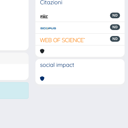
Citazioni
ND
ND
ND
social impact