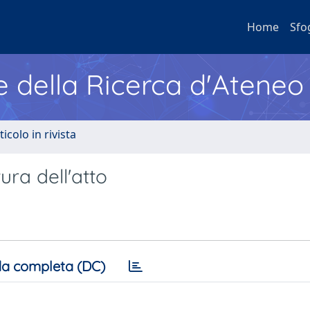
Home
Sfo
e della Ricerca d'Ateneo
ticolo in rivista
ura dell'atto
a completa (DC)