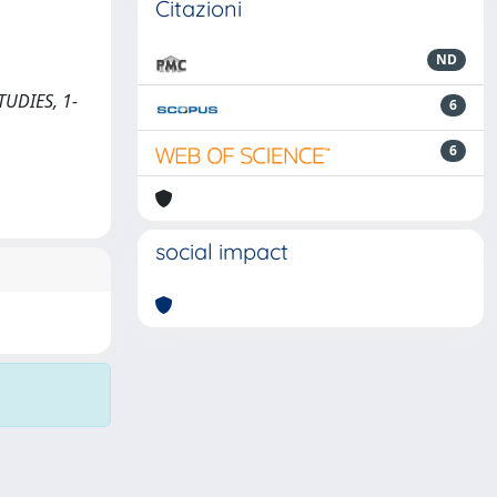
Citazioni
ND
STUDIES, 1-
6
6
social impact