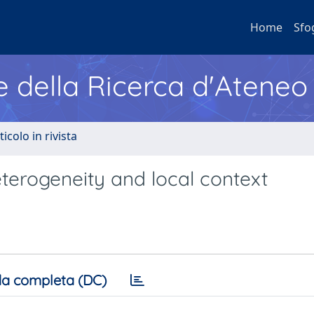
Home
Sfo
e della Ricerca d'Ateneo
ticolo in rivista
eterogeneity and local context
a completa (DC)