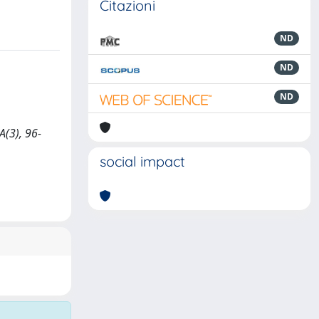
Citazioni
ND
ND
ND
A(3), 96-
social impact