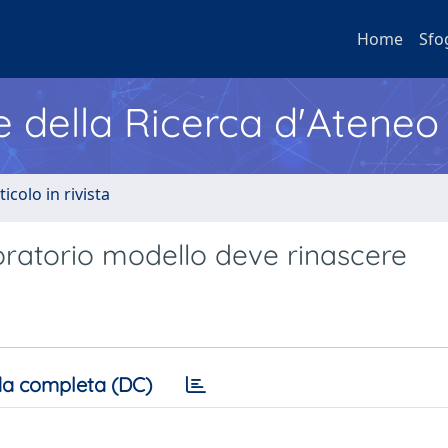
Home
Sfo
e della Ricerca d'Ateneo
ticolo in rivista
boratorio modello deve rinascere
a completa (DC)