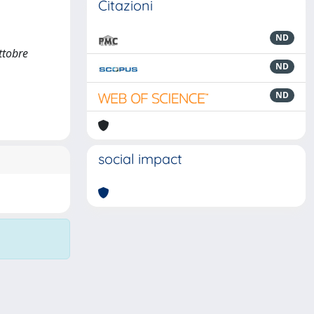
Citazioni
ND
ttobre
ND
ND
social impact