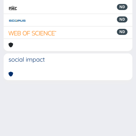
ND
ND
ND
social impact
Powered by
IRIS
-
about IRIS
-
Utilizzo dei cookie
-
Privacy
Copyright © 2026