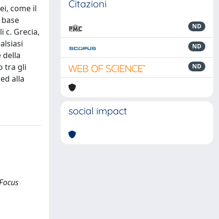
Citazioni
ei, come il
u base
ND
i c. Grecia,
alsiasi
ND
 della
 tra gli
ND
ed alla
social impact
 Focus