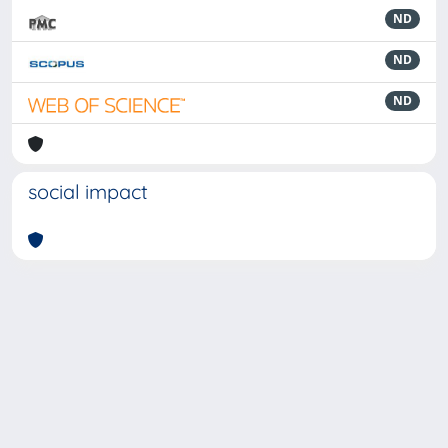
ND
ND
ND
social impact
Powered by
IRIS
-
about IRIS
-
Utilizzo dei cookie
-
Privacy
Copyright © 2026