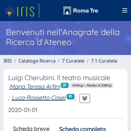
Benvenuti nell'Anagrafe della
Ricerca d'Ateneo
IRIS
Catalogo Ricerca
7 Curatele
7.1 Curatela
Luigi Cherubini. Il teatro musicale
Maria Teresa Arfini
Writing – Review & Editing
;
Luca Rossetto Casel
;
2020-01-01
Scheda breve
Scheda completa