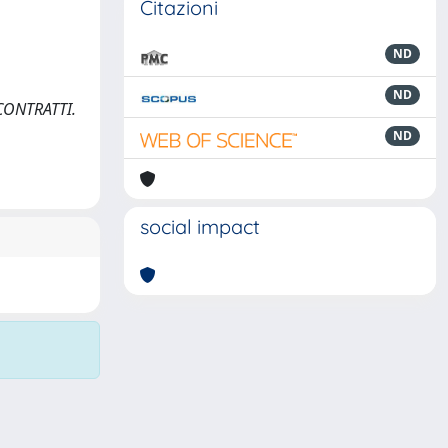
Citazioni
ND
ND
CONTRATTI.
ND
social impact