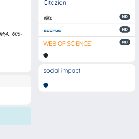
Citazioni
ND
ND
UM(4), 605-
ND
social impact