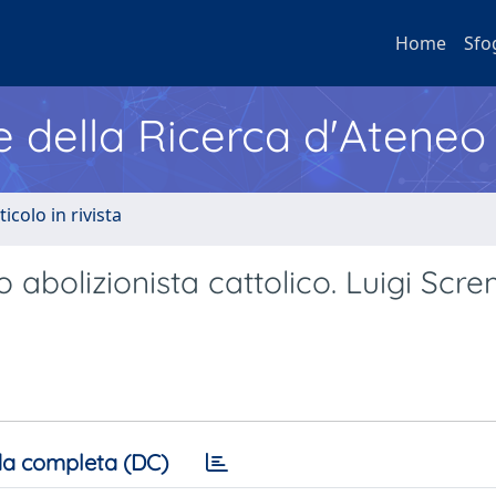
Home
Sfo
e della Ricerca d'Ateneo
ticolo in rivista
o abolizionista cattolico. Luigi Scre
a completa (DC)