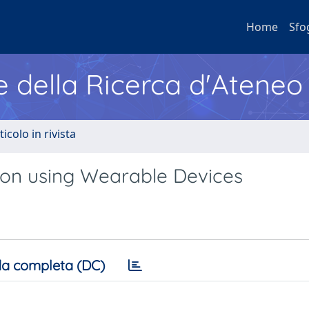
Home
Sfo
e della Ricerca d'Ateneo
ticolo in rivista
ion using Wearable Devices
a completa (DC)