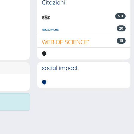
Citazioni
ND
20
15
social impact