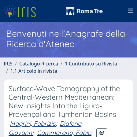
Benvenuti nell'Anagrafe della
Ricerca d'Ateneo
IRIS
Catalogo Ricerca
1 Contributo su Rivista
1.1 Articolo in rivista
Surface‐Wave Tomography of the
Central‐Western Mediterranean:
New Insights Into the Liguro‐
Provençal and Tyrrhenian Basins
Magrini, Fabrizio
;
Diaferia,
Giovanni
;
Cammarano, Fabio
;