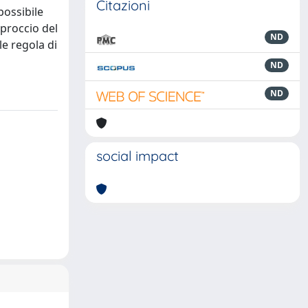
Citazioni
possibile
pproccio del
ND
le regola di
ND
ND
social impact