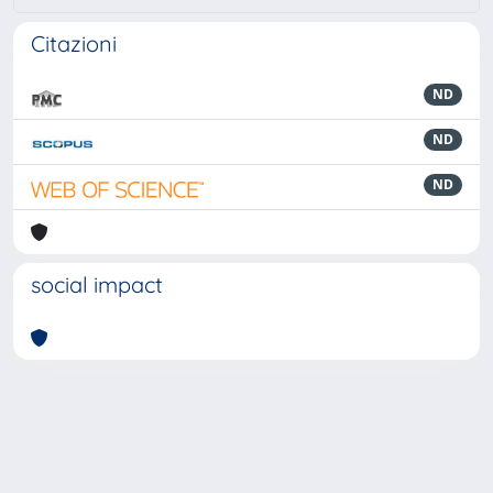
Citazioni
ND
ND
ND
social impact