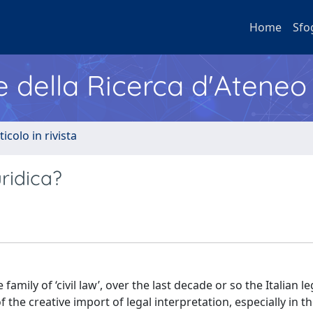
Home
Sfo
e della Ricerca d'Ateneo
ticolo in rivista
uridica?
amily of ‘civil law’, over the last decade or so the Italian le
the creative import of legal interpretation, especially in th