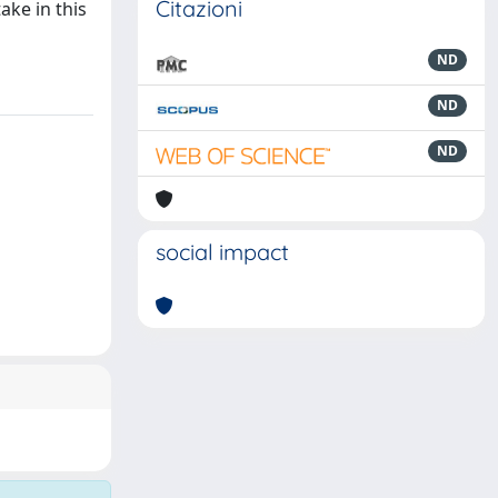
Citazioni
ake in this
ND
ND
ND
social impact