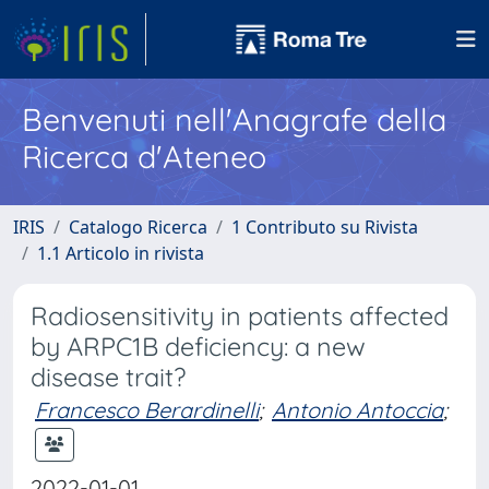
Benvenuti nell'Anagrafe della
Ricerca d'Ateneo
IRIS
Catalogo Ricerca
1 Contributo su Rivista
1.1 Articolo in rivista
Radiosensitivity in patients affected
by ARPC1B deficiency: a new
disease trait?
Francesco Berardinelli
;
Antonio Antoccia
;
2022-01-01