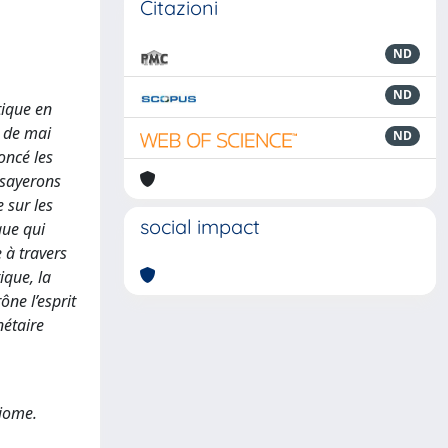
Citazioni
ND
ND
tique en
s de mai
ND
oncé les
ssayerons
 sur les
social impact
que qui
 à travers
ique, la
ône l’esprit
nétaire
Diome.