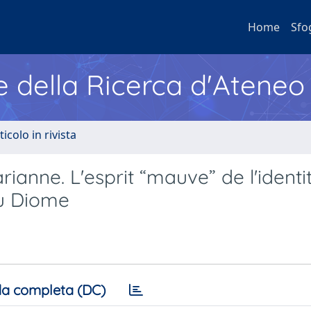
Home
Sfo
e della Ricerca d'Ateneo
ticolo in rivista
ianne. L'esprit “mauve” de l'identi
ou Diome
a completa (DC)