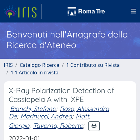
Benvenuti nell'Anagrafe della
Ricerca d'Ateneo
IRIS
Catalogo Ricerca
1 Contributo su Rivista
1.1 Articolo in rivista
X-Ray Polarization Detection of
Cassiopeia A with IXPE
Bianchi, Stefano
;
Rosa, Alessandra
De
;
Marinucci, Andrea
;
Matt,
Giorgio
;
Taverna, Roberto
;
2022-01-01