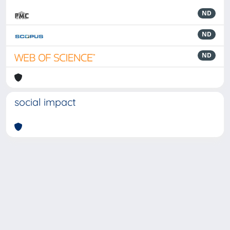
ND
ND
ND
social impact
Powered by
IRIS
-
about IRIS
-
Utilizzo dei cookie
-
Privacy
Copyright © 2026