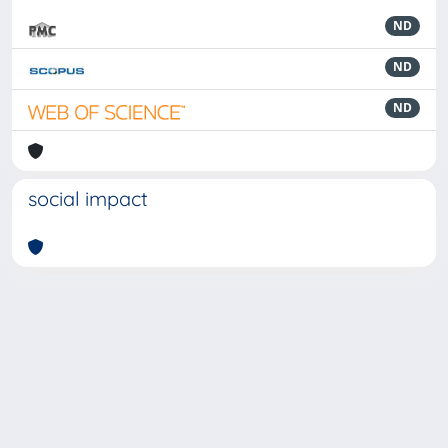
ND
ND
ND
social impact
Powered by
IRIS
-
about IRIS
-
Utilizzo dei cookie
-
Privacy
Copyright © 2026