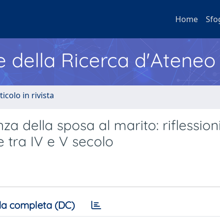
Home
Sfo
e della Ricerca d'Ateneo
ticolo in rivista
nza della sposa al marito: riflession
e tra IV e V secolo
a completa (DC)