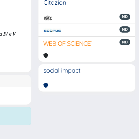
Citazioni
ND
ND
a IV e V
ND
social impact