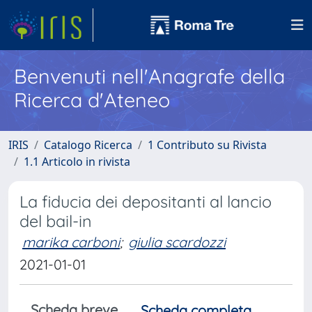
Benvenuti nell'Anagrafe della
Ricerca d'Ateneo
IRIS
Catalogo Ricerca
1 Contributo su Rivista
1.1 Articolo in rivista
La fiducia dei depositanti al lancio
del bail-in
marika carboni
;
giulia scardozzi
2021-01-01
Scheda breve
Scheda completa