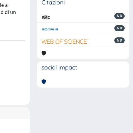
Citazioni
le a
so di un
ND
ND
ND
social impact