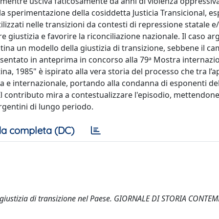
a, mentre usciva faticosamente da anni di violenza oppressi
la sperimentazione della cosiddetta Justicia Transicional, e
ilizzati nelle transizioni da contesti di repressione statale e/
giustizia e favorire la riconciliazione nazionale. Il caso ar
ntina un modello della giustizia di transizione, sebbene il 
sentato in anteprima in concorso alla 79ᵃ Mostra internazio
, 1985" è ispirato alla vera storia del processo che tra l’ap
na e internazionale, portando alla condanna di esponenti de
Il contributo mira a contestualizzare l'episodio, mettendone
rgentini di lungo periodo.
a completa (DC)
lla giustizia di transizione nel Paese. GIORNALE DI STORIA CONT