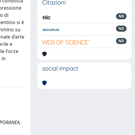
va condotta
Citazioni
spressione
o di
ND
gentino si è
ND
cammino su
nale d’arte
ND
rile e
lle Forze
 in
social impact
EMPORANEA,