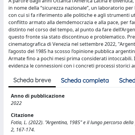
A partire dagli anni Ottanta l’America Latina è divenut
in nome della “sicurezza nazionale”, un laboratorio per 
con cui si fa riferimento alle politiche e agli strumenti ut
conflitto armato alla demdemocrazia e alla pace, per fare 
distinto nel corso del tempo, al punto da fare dell’Arge
questo fronte sia stato discontinuo e problematico. Pre
cinematografica di Venezia nel settembre 2022, "Argentina
l’agosto del 1985 ha scosso l’opinione pubblica argenti
Armate fino a pochi mesi prima considerati intoccabili. 
evidenza le connessioni con i concreti processi storici a
Scheda breve
Scheda completa
Sched
Anno di pubblicazione
2022
Citazione
Fotia, L. (2022). "Argentina, 1985" e il lungo percorso de
2, 167-174.