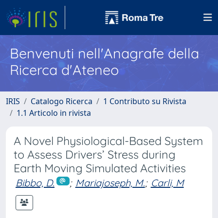
Benvenuti nell'Anagrafe della
Ricerca d'Ateneo
IRIS
Catalogo Ricerca
1 Contributo su Rivista
1.1 Articolo in rivista
A Novel Physiological-Based System
to Assess Drivers’ Stress during
Earth Moving Simulated Activities
Bibbo, D.
;
Mariajoseph, M.
;
Carli, M