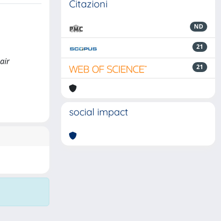
Citazioni
ND
21
air
21
social impact