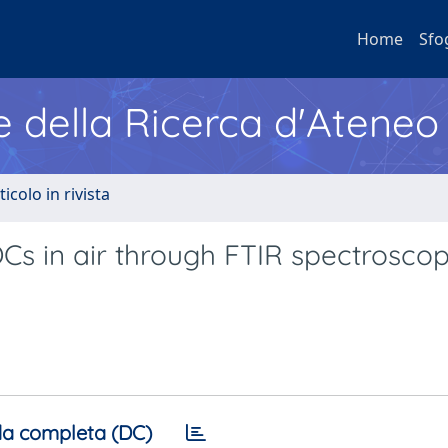
Home
Sfo
e della Ricerca d'Ateneo
ticolo in rivista
OCs in air through FTIR spectrosco
a completa (DC)