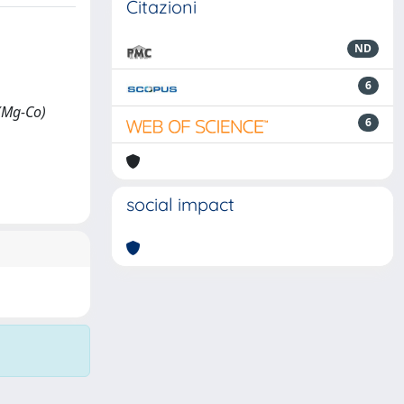
Citazioni
ND
6
 (Mg-Co)
6
social impact