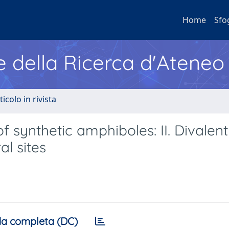
Home
Sfo
e della Ricerca d'Ateneo
ticolo in rivista
synthetic amphiboles: II. Divalen
al sites
a completa (DC)