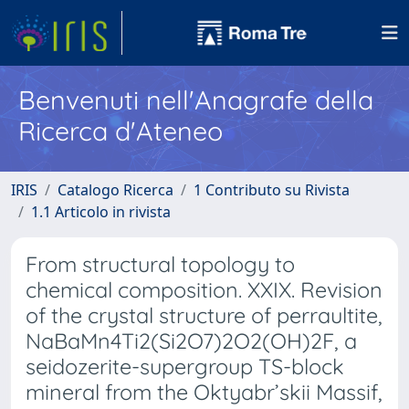
Benvenuti nell'Anagrafe della
Ricerca d'Ateneo
IRIS
Catalogo Ricerca
1 Contributo su Rivista
1.1 Articolo in rivista
From structural topology to
chemical composition. XXIX. Revision
of the crystal structure of perraultite,
NaBaMn4Ti2(Si2O7)2O2(OH)2F, a
seidozerite-supergroup TS-block
mineral from the Oktyabr’skii Massif,