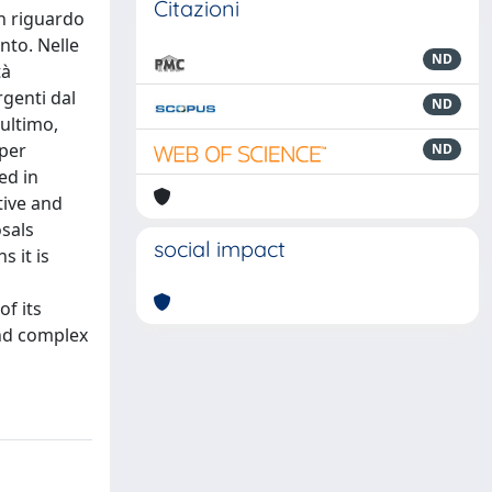
Citazioni
on riguardo
nto. Nelle
ND
tà
rgenti dal
ND
’ultimo,
aper
ND
ed in
tive and
osals
social impact
 it is
of its
and complex