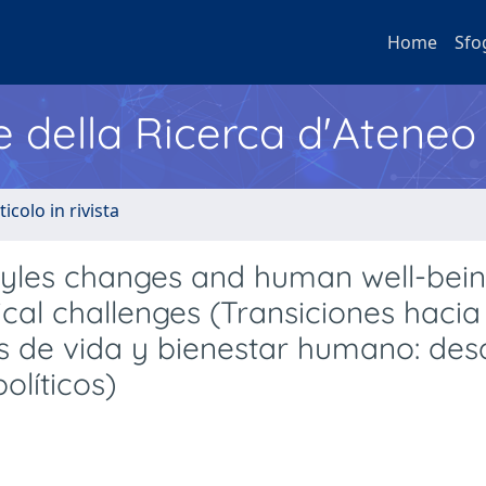
Home
Sfo
e della Ricerca d'Ateneo
ticolo in rivista
festyles changes and human well-bein
ical challenges (Transiciones hacia
os de vida y bienestar humano: des
olíticos)