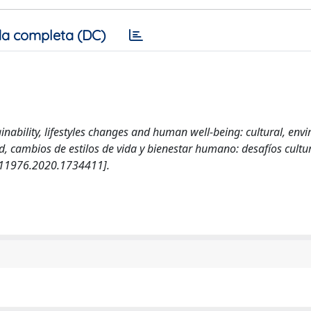
a completa (DC)
stainability, lifestyles changes and human well-being: cultural, en
ad, cambios de estilos de vida y bienestar humano: desafíos cultur
711976.2020.1734411].