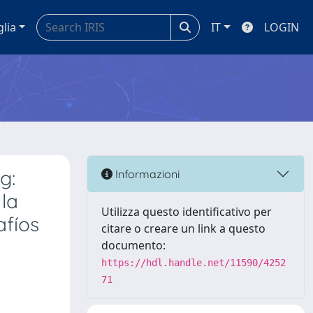
glia
IT
LOGIN
g:
Informazioni
 la
Utilizza questo identificativo per
afíos
citare o creare un link a questo
documento:
https://hdl.handle.net/11590/4252
71