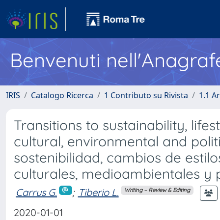
Benvenuti nell'Anagraf
IRIS
Catalogo Ricerca
1 Contributo su Rivista
1.1 Ar
Transitions to sustainability, li
cultural, environmental and polit
sostenibilidad, cambios de estil
culturales, medioambientales y p
Carrus G.
;
Tiberio L.
Writing – Review & Editing
2020-01-01