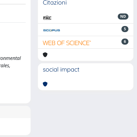
Citazioni
ND
5
6
vironmental
ales,
social impact