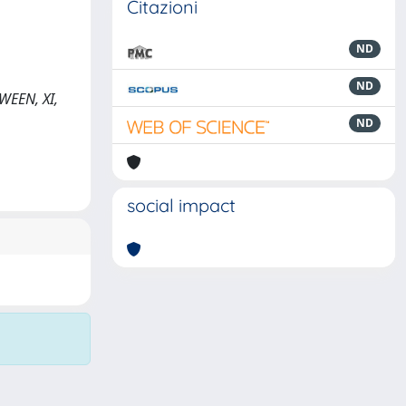
Citazioni
ND
ND
TWEEN, XI,
ND
social impact