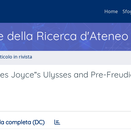
Home
Sfo
e della Ricerca d'Ateneo
ticolo in rivista
mes Joyce‟s Ulysses and Pre-Freud
a completa (DC)