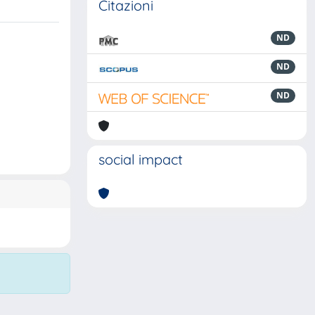
Citazioni
ND
ND
ND
social impact