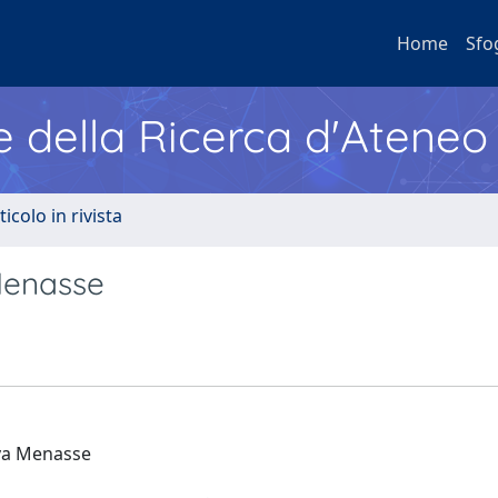
Home
Sfo
e della Ricerca d'Ateneo
ticolo in rivista
Menasse
Eva Menasse